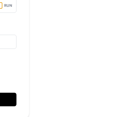
API
RUN