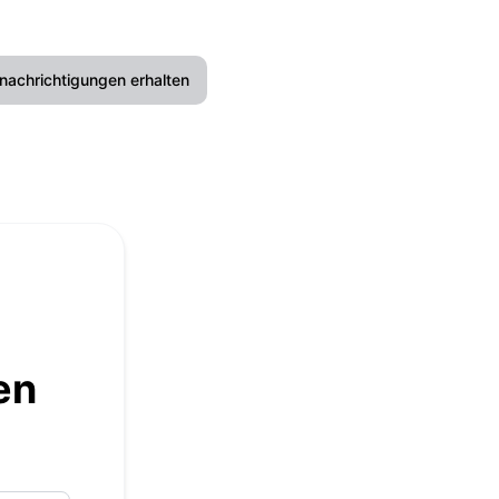
nachrichtigungen erhalten
E-Mail
Slack
Microsoft Teams
Google Chat
Webhook
en
RSS
Atom